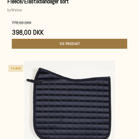
Fleece/Elastikbandager sort
byWeber
778,00 DKK
398,00 DKK
VIS PRODUKT
TILBUD