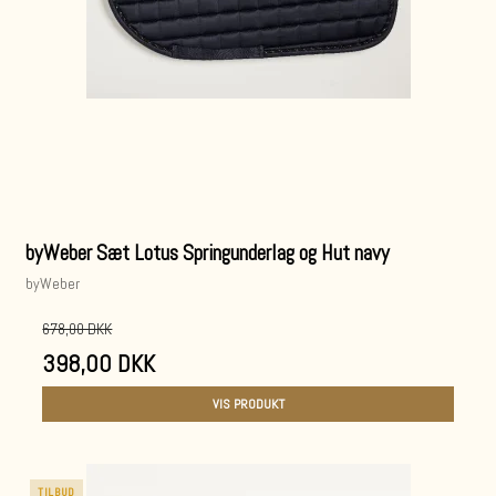
byWeber Sæt Lotus Springunderlag og Hut navy
byWeber
678,00 DKK
398,00 DKK
VIS PRODUKT
TILBUD