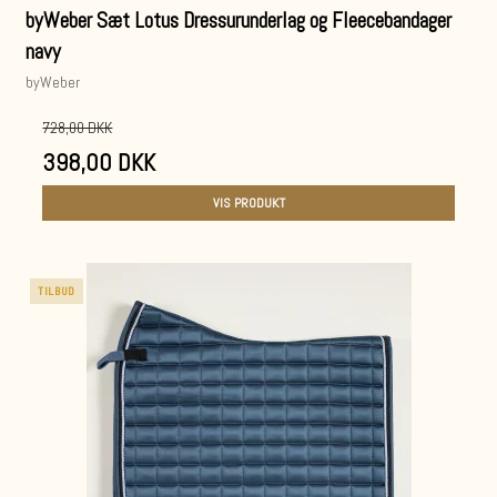
byWeber Sæt Lotus Dressurunderlag og Fleecebandager
navy
byWeber
728,00 DKK
398,00 DKK
VIS PRODUKT
TILBUD