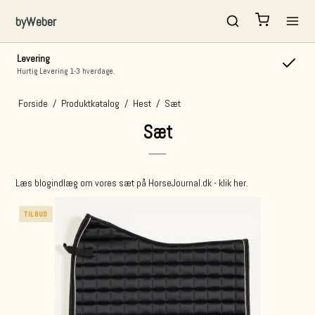
byWeber
Fortrydelsesret
14 Dages Fortrydelsesret
Forside
/
Produktkatalog
/
Hest
/
Sæt
Sæt
Læs blogindlæg om vores sæt på HorseJournal.dk - klik her.
TILBUD