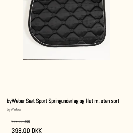
byWeber Sæt Sport Springunderlag og Hut m. sten sort
byWeber
778,00 DKK
398,00 DKK