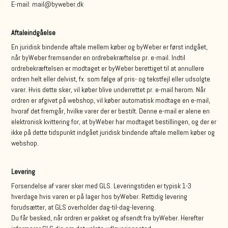
E-mail: mail@byweber.dk
Aftaleindgåelse
En juridisk bindende aftale mellem køber og byWeber er først indgået,
når byWeber fremsender en ordrebekræftelse pr. e-mail. Indtil
ordrebekræftelsen er modtaget er byWeber berettiget til at annullere
ordren helt eller delvist, fx. som følge af pris- og tekstfejl eller udsolgte
varer. Hvis dette sker, vil køber blive underrettet pr. e-mail herom. Når
ordren er afgivet på webshop, vil køber automatisk modtage en e-mail,
hvoraf det fremgår, hvilke varer der er bestilt. Denne e-mail er alene en
elektronisk kvittering for, at byWeber har modtaget bestillingen, og der er
ikke på dette tidspunkt indgået juridisk bindende aftale mellem køber og
webshop.
Levering
Forsendelse af varer sker med GLS. Leveringstiden er typisk 1-3
hverdage hvis varen er på lager hos byWeber. Rettidig levering
forudsætter, at GLS overholder dag-til-dag-levering.
Du får besked, når ordren er pakket og afsendt fra byWeber. Herefter