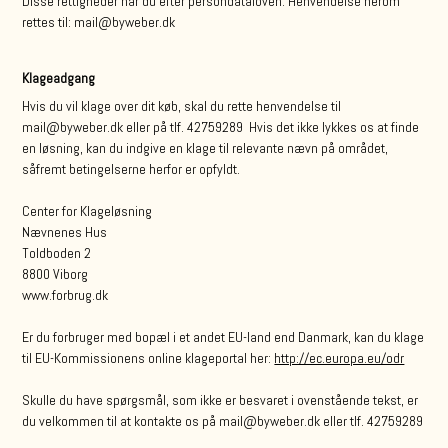
Disse rettigheder har du efter persondataloven. Henvendelse herom
rettes til: mail@byweber.dk
Klageadgang
Hvis du vil klage over dit køb, skal du rette henvendelse til
mail@byweber.dk eller på tlf. 42759289 Hvis det ikke lykkes os at finde
en løsning, kan du indgive en klage til relevante nævn på området,
såfremt betingelserne herfor er opfyldt.
Center for Klageløsning
Nævnenes Hus
Toldboden 2
8800 Viborg
www.forbrug.dk
Er du forbruger med bopæl i et andet EU-land end Danmark, kan du klage
til EU-Kommissionens online klageportal her:
http://ec.europa.eu/odr
Skulle du have spørgsmål, som ikke er besvaret i ovenstående tekst, er
du velkommen til at kontakte os på mail@byweber.dk eller tlf. 42759289