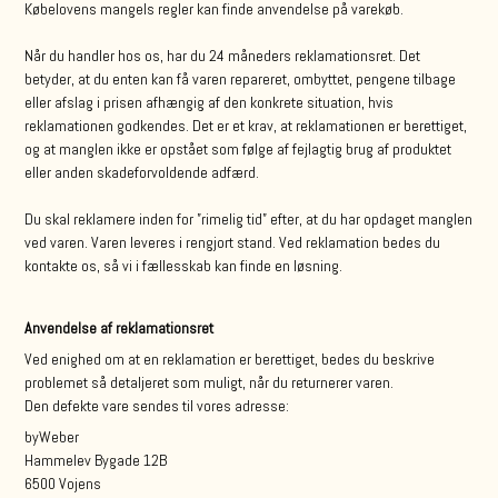
Købelovens mangels regler kan finde anvendelse på varekøb.
Når du handler hos os, har du 24 måneders reklamationsret. Det
betyder, at du enten kan få varen repareret, ombyttet, pengene tilbage
eller afslag i prisen afhængig af den konkrete situation, hvis
reklamationen godkendes. Det er et krav, at reklamationen er berettiget,
og at manglen ikke er opstået som følge af fejlagtig brug af produktet
eller anden skadeforvoldende adfærd.
Du skal reklamere inden for ”rimelig tid” efter, at du har opdaget manglen
ved varen. Varen leveres i rengjort stand. Ved reklamation bedes du
kontakte os, så vi i fællesskab kan finde en løsning.
Anvendelse af reklamationsret
Ved enighed om at en reklamation er berettiget, bedes du beskrive
problemet så detaljeret som muligt, når du returnerer varen.
Den defekte vare sendes til vores adresse:
byWeber
Hammelev Bygade 12B
6500 Vojens