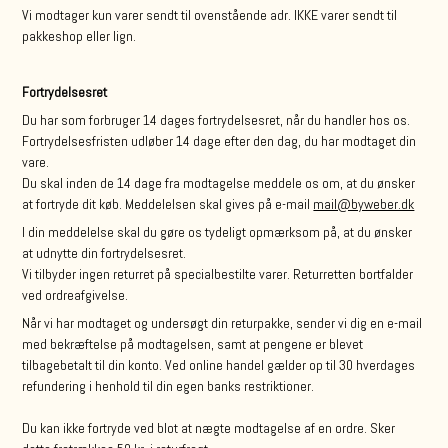
Vi modtager kun varer sendt til ovenstående adr. IKKE varer sendt til
pakkeshop eller lign.
Fortrydelsesret
Du har som forbruger 14 dages fortrydelsesret, når du handler hos os.
Fortrydelsesfristen udløber 14 dage efter den dag, du har modtaget din
vare.
Du skal inden de 14 dage fra modtagelse meddele os om, at du ønsker
at fortryde dit køb. Meddelelsen skal gives på e-maiI
mail@byweber.dk
I din meddelelse skal du gøre os tydeligt opmærksom på, at du ønsker
at udnytte din fortrydelsesret.
Vi tilbyder ingen returret på specialbestilte varer. Returretten bortfalder
ved ordreafgivelse.
Når vi har modtaget og undersøgt din returpakke, sender vi dig en e-mail
med bekræftelse på modtagelsen, samt at pengene er blevet
tilbagebetalt til din konto. Ved online handel gælder op til 30 hverdages
refundering i henhold til din egen banks restriktioner.
Du kan ikke fortryde ved blot at nægte modtagelse af en ordre. Sker