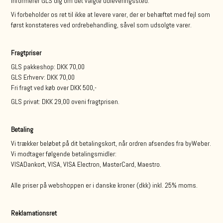
informerer GLS dig om det valgte udleveringssted.
Vi forbeholder os ret til ikke at levere varer, der er behæftet med fejl som
først konstateres ved ordrebehandling, såvel som udsolgte varer.
Fragtpriser
GLS pakkeshop: DKK 70,00
GLS Erhverv: DKK 70,00
Fri fragt ved køb over DKK 500,-
GLS privat: DKK 29,00 oveni fragtprisen.
Betaling
Vi trækker beløbet på dit betalingskort, når ordren afsendes fra byWeber.
Vi modtager følgende betalingsmidler:
VISADankort, VISA, VISA Electron, MasterCard, Maestro.
Alle priser på webshoppen er i danske kroner (dkk) inkl. 25% moms.
Reklamationsret