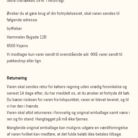
dette fratrækkes 59 kr. i returfragt.
Ønsker du at gøre brug af din fortrydelsesret, skal varen sendes til
følgende adresse:
byWeber
Hammelev Bygade 12B
6500 Vojens
Vi modtager kun varer sendt til ovenstående adr. IKKE varer sendt til
pakkeshop eller lign.
Returnering
Varen skal sendes retur for købers regning uden unødig forsinkelse og
senest 14 dage efter, du har meddelt os, at du ønsker at fortryde dit køb.
Du bærer risikoen for varen fra tidspunktet, varen er blevet leveret, og til
vi har den i hænde.
Varen skal altid returneres i forsvarlig og original emballage samt være i
ren og fin stand. Hangtagget på må ikke fjernes.
Manglende original emballage kan muligvis udgøre en værdiforringelse
af varen hvilket kan medføre, at det fulde beløb ikke betales tilbage.