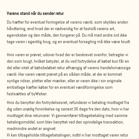
Varens stand når du sender retur
Du hæfter for eventuel forringelse af varens værdi, som skyldes anden
håndtering, end hvad der er nødvendig for at fastslå varens art,
egenskaber og den måde, den fungerer på. Du må med andre ord ikke
tage varen i egentlig brug, og en eventuel forsegling må ikke være brudt.
Hvis varen er prøvet, udover hvad der er beskrevet ovenfor, betragter vi
den som brugt, hvilket betyder, at du ved fortrydelse af købet kun får en
del eller intet af købsbeløbet retur afhængig af varens handelsmæssige
værdi. Har varen været prøvet på en sådan måde, at der er kommet
synlige ridser, pletter eller mærker, eller er varen ikke i sin originale
emballage hæfter køber for en eventuel værdiforringelse som
fastsættes af byWeber.
Hvis du benytter din fortrydelsesret, refunderer vi betaling modtaget fra
dig uden unødig forsinkelse og senest 30 dage fra den dato, hvor vi har
modtaget dine returvarer. Vi gennemfører tilbagebetaling med samme
betalingsmiddel, som blev benyttet ved den oprindelige transaktion,
medmindre andet er angivet.
Vi kan tilbageholde tilbagebetalingen, indtil vi har modtaget varen retur